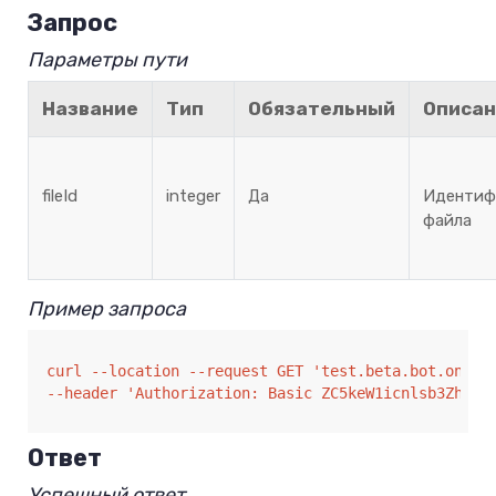
Запрос
Параметры пути
Название
Тип
Обязательный
Описан
fileId
integer
Да
Идентиф
файла
Пример запроса
curl --location --request GET 'test.beta.bot.one/ap
--header 'Authorization: Basic ZC5keW1icnlsb3ZhQHB
Ответ
Успешный ответ