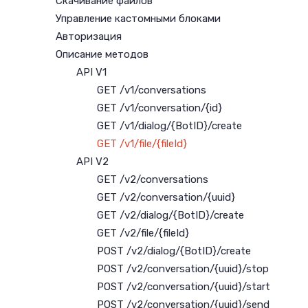
Скачивание файлов
Управление кастомными блоками
Авторизация
Описание методов
API V1
GET /v1/conversations
GET /v1/conversation/{id}
GET /v1/dialog/{BotID}/create
GET /v1/file/{fileId}
API V2
GET /v2/conversations
GET /v2/conversation/{uuid}
GET /v2/dialog/{BotID}/create
GET /v2/file/{fileId}
POST /v2/dialog/{BotID}/create
POST /v2/conversation/{uuid}/stop
POST /v2/conversation/{uuid}/start
POST /v2/conversation/{uuid}/send