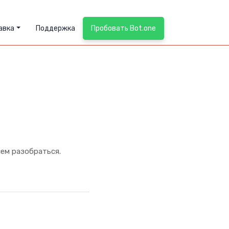
авка
Поддержка
Пробовать Bot.one
сем разобраться.