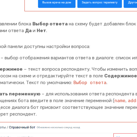
авлении блока
Выбор ответа
на схему будет добавлен блок 
ами ответа
Да
и
Нет
.
вой панели доступны настройки вопроса:
– выбор отображения вариантов ответа в диалоге: список ил
ержимое
– текст вопроса респонденту. Чтобы изменить воп
осом на схеме и отредактируйте текст в поле
Содержимое
матически. Текст по умолчанию:
Выбор ответа
.
ать переменную
– для использования ответа респондента
щениях бота введите в поле значение переменной (
name
,
add
ессе диалога бот присвоит соответствующее значение пере
рет респондент.