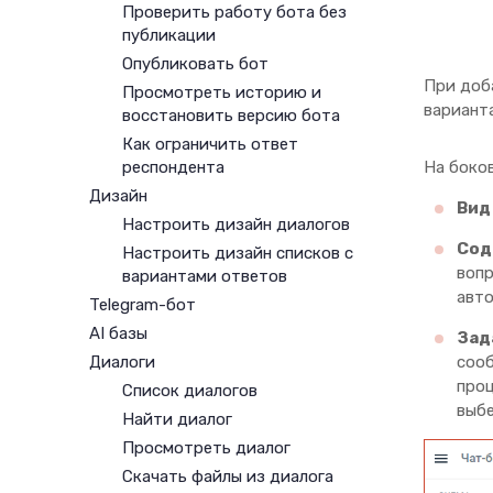
Проверить работу бота без
публикации
Опубликовать бот
При доб
Просмотреть историю и
вариант
восстановить версию бота
Как ограничить ответ
респондента
На боко
Дизайн
Вид
Настроить дизайн диалогов
Сод
Настроить дизайн списков с
вопр
вариантами ответов
авто
Telegram-бот
AI базы
Зад
Диалоги
сооб
проц
Список диалогов
выбе
Найти диалог
Просмотреть диалог
Скачать файлы из диалога