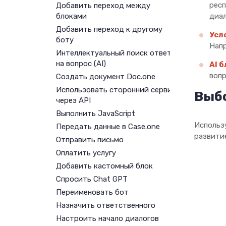
респ
Добавить переход между
блоками
диал
Добавить переход к другому
Усл
боту
Напр
Интеллектуальный поиск ответа
на вопрос (AI)
AI 
вопр
Создать документ Doc.one
Использовать сторонний сервис
Выб
через API
Выполнить JavaScript
Использ
Передать данные в Case.one
развитие
Отправить письмо
Оплатить услугу
Добавить кастомный блок
Спросить Chat GPT
Переименовать бот
Назначить ответственного
Настроить начало диалогов