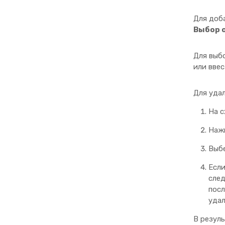
Для доб
Выбор 
Для выб
или вве
Для удал
На с
Наж
Выб
Если
след
посл
удал
В резуль