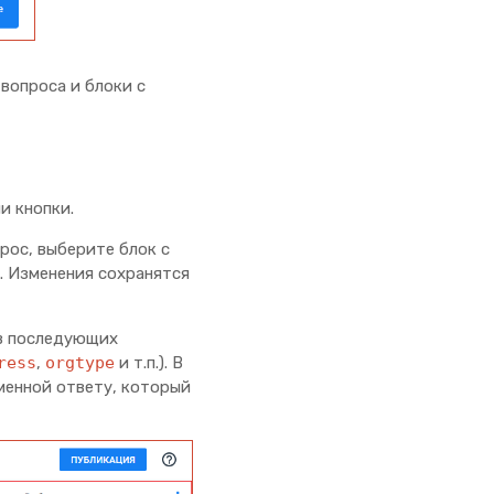
вопроса и блоки с
и кнопки.
рос, выберите блок с
. Изменения сохранятся
 в последующих
ress
,
orgtype
и т.п.). В
менной ответу, который