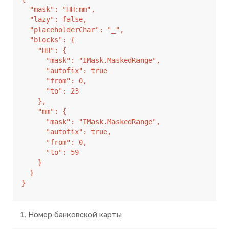
  "mask": "HH:mm",

  "lazy": false,

  "placeholderChar": "_",

  "blocks": {

    "HH": {

      "mask": "IMask.MaskedRange",

      "autofix": true

      "from": 0,

      "to": 23

    },

    "mm": {

      "mask": "IMask.MaskedRange",

      "autofix": true,

      "from": 0,

      "to": 59

    }

  }

}
Номер банковской карты