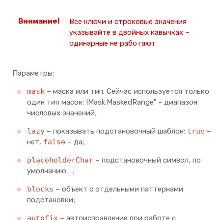
Все ключи и строковые значения
указывайте в двойных кавычках –
одинарные не работают
Параметры:
mask
– маска или тип. Сейчас используется только
один тип масок: IMask.MaskedRange" - диапазон
числовых значений;
lazy
– показывать подстановочный шаблон:
true
–
нет,
false
– да;
placeholderChar
– подстановочный символ, по
умолчанию
_
;
blocks
– объект с отдельными паттернами
подстановки;
autofix
– автоисправление при работе с