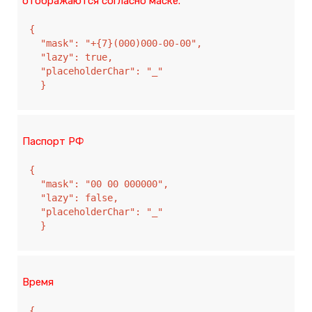
отображаются согласно маске.
{

  "mask": "+{7}(000)000-00-00",

  "lazy": true,

  "placeholderChar": "_"

  }
Паспорт РФ
{

  "mask": "00 00 000000",

  "lazy": false,

  "placeholderChar": "_"

  }
Время
{
