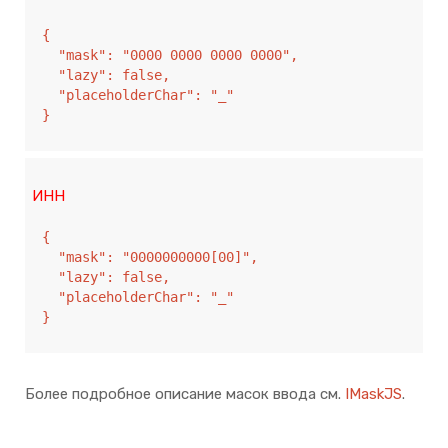
{

  "mask": "0000 0000 0000 0000",

  "lazy": false,

  "placeholderChar": "_"

}
ИНН
{

  "mask": "0000000000[00]",

  "lazy": false,

  "placeholderChar": "_"

}
Более подробное описание масок ввода см.
IMaskJS
.