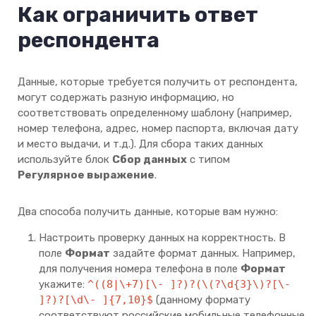
Как ограничить ответ
респондента
Данные, которые требуется получить от респондента,
могут содержать разную информацию, но
соответствовать определенному шаблону (например,
номер телефона, адрес, номер паспорта, включая дату
и место выдачи, и т.д.). Для сбора таких данных
используйте блок
Сбор данных
с типом
Регулярное выражение
.
Два способа получить данные, которые вам нужно:
Настроить проверку данных на корректность. В
поле
Формат
задайте формат данных. Например,
для получения номера телефона в поле
Формат
укажите:
^((8|\+7)[\- ]?)?(\(?\d{3}\)?[\-
]?)?[\d\- ]{7,10}$
(данному формату
соответствуют российские мобильные телефонные