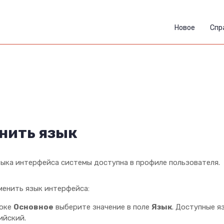
Новое
Спр
нить язык
зыка интерфейса системы доступна в профиле пользователя.
менить язык интерфейса:
локе
Основное
выберите значение в поле
Язык
. Доступные я
ийский.